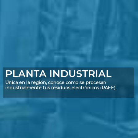
PLANTA INDUSTRIAL
Única en la región, conoce como se procesan
industrialmente tus residuos electrónicos (RAEE).