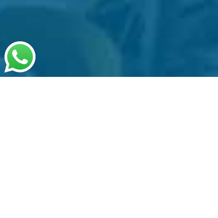
¿Como podemos
ayudarte?
Somos economía circular en estado puro, gestionamos,
transportamos, procesamos industrialmente tus residuos
eléctricos y electrónicos (RAEE), tenemos una solución
diseñada para cada tipo de generador de RAEE, ¿cúal eres
tu?